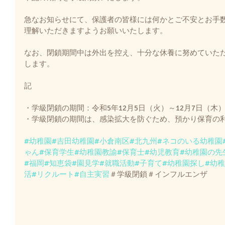
急なお知らせにて、保護者の皆様には何かとご不安とお手
理解いただきますようお願いいたします。
なお、閉鎖期間中は外出を控え、十分な休養に努めていた
します。
記
・学級閉鎖の期間：令和5年12月5日（火）～12月7日（木
・学級閉鎖の期間は、感染拡大を防ぐため、預かり保育の
#幼稚園
#吉田幼稚園
#小倉南区
#北九州
#ネコのいる幼稚園
ゃん
#保育学生
#幼稚園教諭
#保育士
#幼児教育
#幼稚園の先
#福岡
#知恵袋
#園見学
#就職活動
#子育て
#幼稚園探し
#幼
活
#リクルート
#自主実習
＃学級閉鎖＃インフルエンザ