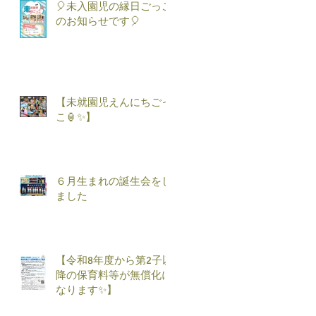
🎈未入園児の縁日ごっこ
のお知らせです🎈
【未就園児えんにちごっ
こ🏮✨】
６月生まれの誕生会をし
ました
【令和8年度から第2子以
降の保育料等が無償化に
なります✨】