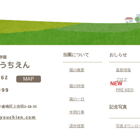
当園について
おしらせ
園の概要
最新情報
062
MAP
ブログ
NEW
園の特徴
099
PRE KIDS
園の一日
倉南区上吉田2-18-33
記念写真
年間行事
youchien.com
課外授業
写真ダウンロ