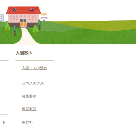
入園案内
入園までの流れ
お申込み方法
募集要項
保育概要
ード
保育料