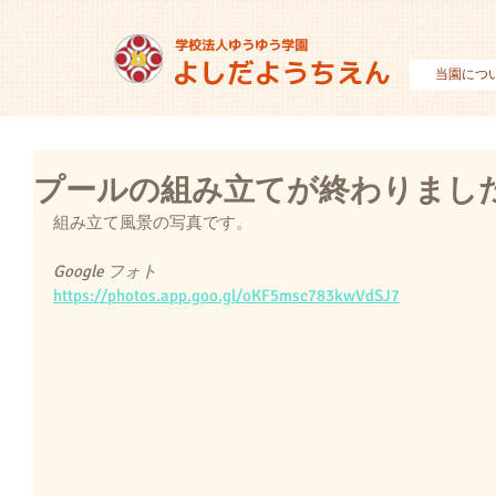
当園につ
プールの組み立てが終わりまし
組み立て風景の写真です。
Google フォト
https://photos.app.goo.gl/oKF5msc783kwVdSJ7