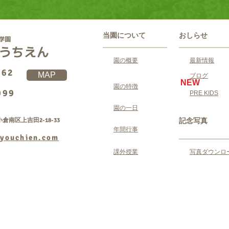
当園について
おしらせ
園の概要
最新情報
062
MAP
ブログ
NEW
園の特徴
099
PRE KIDS
園の一日
倉南区上吉田2-18-33
記念写真
年間行事
youchien.com
課外授業
写真ダウンロ