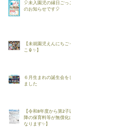
🎈未入園児の縁日ごっこ
のお知らせです🎈
【未就園児えんにちごっ
こ🏮✨】
６月生まれの誕生会をし
ました
【令和8年度から第2子以
降の保育料等が無償化に
なります✨】