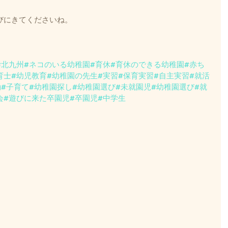
びにきてくださいね。
#北九州
#ネコのいる幼稚園
#育休
#育休のできる幼稚園
#赤ち
育士
#幼児教育
#幼稚園の先生
#実習
#保育実習
#自主実習
#就活
動
#子育て
#幼稚園探し
#幼稚園選び
#未就園児
#幼稚園選び
#就
会
#遊びに来た卒園児
#卒園児
#中学生