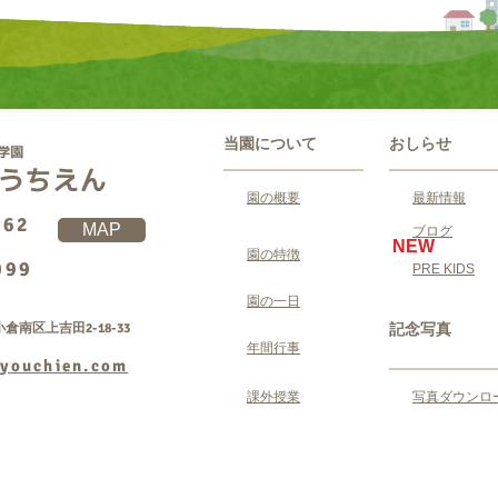
当園について
おしらせ
園の概要
最新情報
062
MAP
ブログ
NEW
園の特徴
099
PRE KIDS
園の一日
倉南区上吉田2-18-33
記念写真
年間行事
youchien.com
課外授業
写真ダウンロ