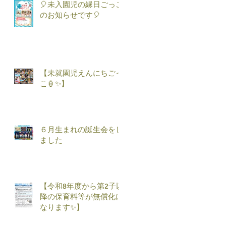
🎈未入園児の縁日ごっこ
のお知らせです🎈
【未就園児えんにちごっ
こ🏮✨】
６月生まれの誕生会をし
ました
【令和8年度から第2子以
降の保育料等が無償化に
なります✨】