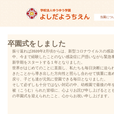
当園につ
卒園式をしました
振り返れば2020年2月頃からは、新型コロナウイルスの感
中、今まで経験したことのない感染症に戸惑いながら緊急
新学期をスタートする１年となりました。
世界がはじめてのことに直面し、私たちも毎日決断に迫ら
きたことから導き出した方向性と照らし合わせて慎重に進
戻り、子ども達が元気に登園できる毎日となりました。
そして必ずしも十分ではない対応の中、幼稚園で最後の年
被（こうむ）られた皆様に、心よりお詫び申し上げるとと
の卒園式を迎えられたこと、心からお祝い申し上げます。