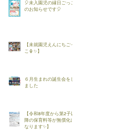
🎈未入園児の縁日ごっこ
のお知らせです🎈
【未就園児えんにちごっ
こ🏮✨】
６月生まれの誕生会をし
ました
【令和8年度から第2子以
降の保育料等が無償化に
なります✨】