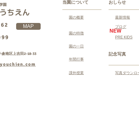
当園について
おしらせ
園の概要
最新情報
062
MAP
ブログ
NEW
園の特徴
099
PRE KIDS
園の一日
倉南区上吉田2-18-33
記念写真
年間行事
youchien.com
課外授業
写真ダウンロ
Copyright © 学校法人ゆうゆう学園 吉田幼稚園 All
rightsreserved.