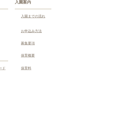
入園案内
入園までの流れ
お申込み方法
募集要項
保育概要
ード
保育料