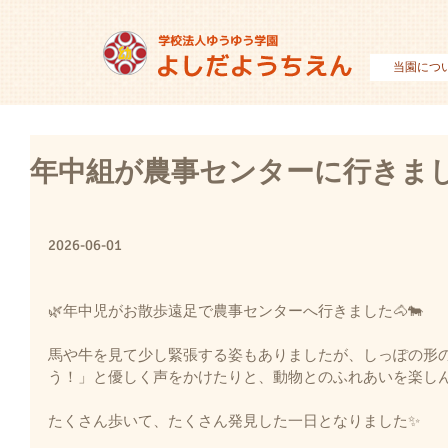
当園につ
年中組が農事センターに行きま
2026-06-01
🌿年中児がお散歩遠足で農事センターへ行きました🐴🐄
馬や牛を見て少し緊張する姿もありましたが、しっぽの形
う！」と優しく声をかけたりと、動物とのふれあいを楽しん
たくさん歩いて、たくさん発見した一日となりました✨