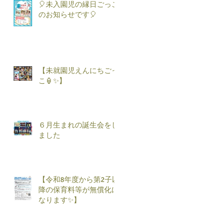
🎈未入園児の縁日ごっこ
のお知らせです🎈
【未就園児えんにちごっ
こ🏮✨】
６月生まれの誕生会をし
ました
【令和8年度から第2子以
降の保育料等が無償化に
なります✨】