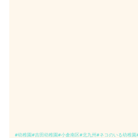
#幼稚園
#吉田幼稚園
#小倉南区
#北九州
#ネコのいる幼稚園