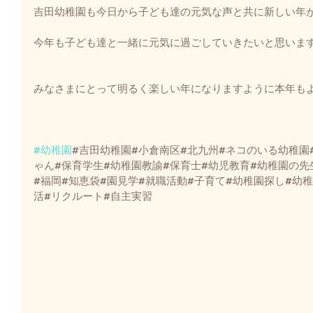
吉田幼稚園も今日から子ども達の元気な声と共に新しい年
今年も子ども達と一緒に元気に過ごしていきたいと思いま
みなさまにとって明るく楽しい年になりますように本年も
#幼稚園
#吉田幼稚園#小倉南区#北九州#ネコのいる幼稚園
ゃん#保育学生#幼稚園教諭#保育士#幼児教育#幼稚園の先
#福岡#知恵袋#園見学#就職活動#子育て#幼稚園探し#幼
活#リクルート#自主実習