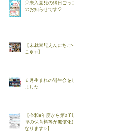
🎈未入園児の縁日ごっこ
のお知らせです🎈
【未就園児えんにちごっ
こ🏮✨】
６月生まれの誕生会をし
ました
【令和8年度から第2子以
降の保育料等が無償化に
なります✨】