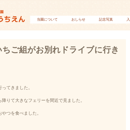
当園について
おしらせ
記念写真
入
いちご組がお別れドライブに行き
行ってきました。
ら降りて大きなフェリーを間近で見ました。
おやつを食べました。