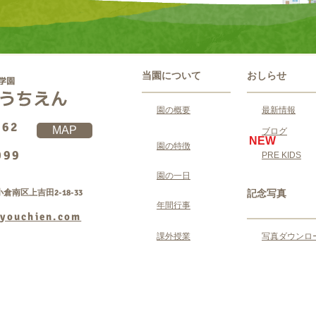
当園について
おしらせ
園の概要
最新情報
062
MAP
ブログ
NEW
園の特徴
099
PRE KIDS
園の一日
倉南区上吉田2-18-33
記念写真
年間行事
youchien.com
課外授業
写真ダウンロ