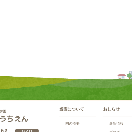
当園について
おしらせ
園の概要
最新情報
062
MAP