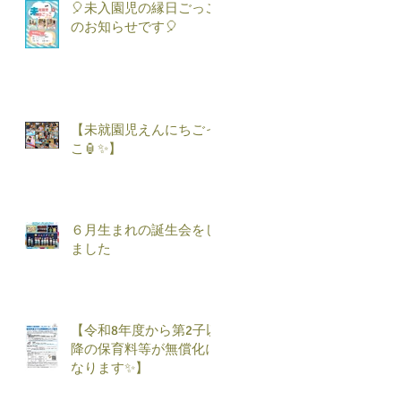
🎈未入園児の縁日ごっこ
のお知らせです🎈
【未就園児えんにちごっ
こ🏮✨】
６月生まれの誕生会をし
ました
【令和8年度から第2子以
降の保育料等が無償化に
なります✨】