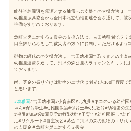
能登半島周辺を震源とする地震への支援金の支援方法は、
幼稚園振興協会から全日本私立幼稚園連合会を通して、被
準備をすすめております。
魚町火災に対する支援金の支援方法は、吉田幼稚園で取り
口座振り込みをして被災者の方々にお届けいただけるよう
動物の餌代のの支援方法は、吉田幼稚園で取りまとめ小倉
幼稚園連盟を通して、到津の森公園のライオンとキリンに
ております。
尚、募金の振り分けは動物のエサ代は園児1人100円程度
と思います。
#幼稚園
#吉田幼稚園#小倉南区#北九州#ネコのいる幼稚園
ゃん#保育学生#幼稚園教諭#保育士#幼児教育#幼稚園の先
#福岡#知恵袋#園見学#就職活動#子育て#幼稚園探し#幼
活#リクルート#自主実習#募金＃到津の森の動物のエサ代
の支援金＃魚町火災に対する支援金