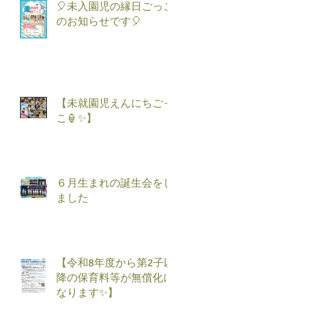
🎈未入園児の縁日ごっこ
のお知らせです🎈
【未就園児えんにちごっ
こ🏮✨】
６月生まれの誕生会をし
ました
【令和8年度から第2子以
降の保育料等が無償化に
なります✨】