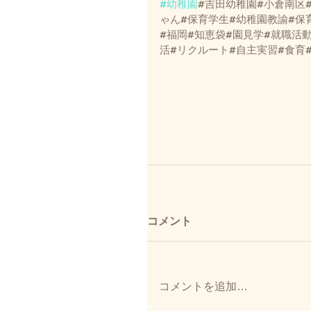
#幼稚園
#吉田幼稚園#小倉南区
ゃん#保育学生#幼稚園教諭#保
#福岡#知恵袋#園見学#就職活
活#リクルート#自主実習#食育
コメント
コメントを追加…