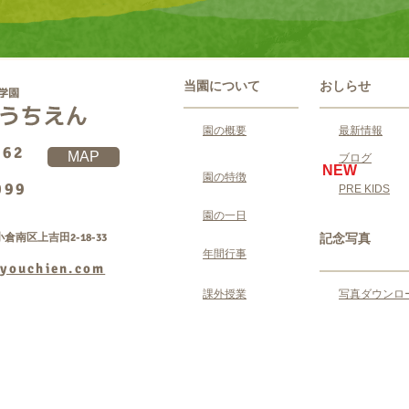
当園について
おしらせ
園の概要
最新情報
062
MAP
ブログ
NEW
園の特徴
099
PRE KIDS
園の一日
倉南区上吉田2-18-33
記念写真
年間行事
youchien.com
課外授業
写真ダウンロ