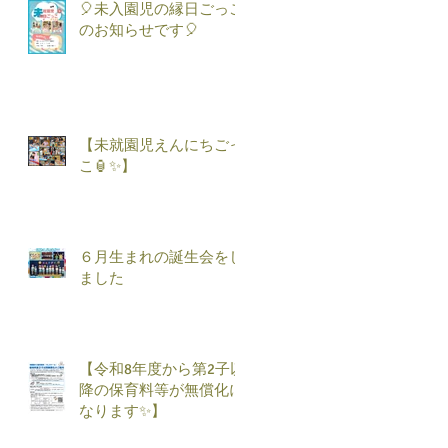
🎈未入園児の縁日ごっこ
のお知らせです🎈
【未就園児えんにちごっ
こ🏮✨】
６月生まれの誕生会をし
ました
【令和8年度から第2子以
降の保育料等が無償化に
なります✨】