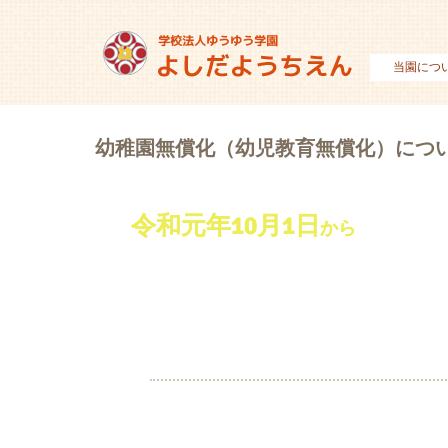
当園につ
幼稚園無償化（幼児教育無償化）につ
令和元年10月1日
令和元年10月1日
から
から
3歳から5歳までの幼稚園
子どもたちの利
※0歳から2歳までの非住民税
①保育所、地域型保育、認定こども園（
②認定こども園（幼稚園利用）、子ども