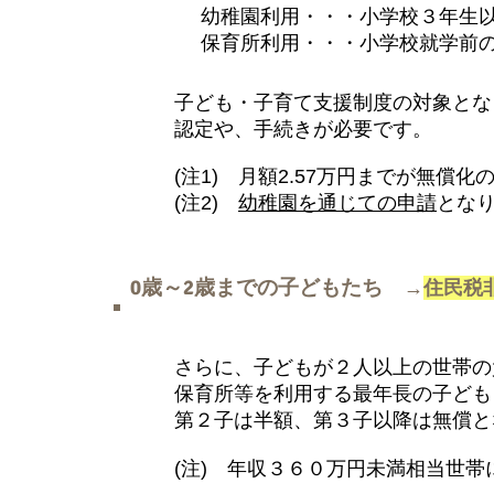
幼稚園利用・・・小学校３年生
保育所利用・・・小学校就学前
子ども・子育て支援制度の対象とな
認定や、手続きが必要です。
(注1) 月額2.57万円までが無償
(注2)
幼稚園を通じての申請
とな
0歳～2歳までの子どもたち
→
住民税
さらに、子どもが２人以上の世帯の
保育所等を利用する最年長の子ども
第２子は半額、第３子以降は無償と
(注) 年収３６０万円未満相当世