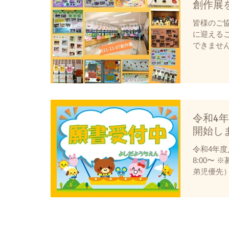
創作展
皆様のご
に迎える
できませ
時間短縮
しでも保
頂くこと
す。...
令和4
開始し
令和4年度
8:00〜
弟児優先
園のホー
内しています。 
youchien.c