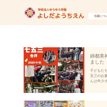
当園につ
綿都美
ました
子どもた
五三のお
んは年少
手を繋い
バスに乗
社までを
を感じて