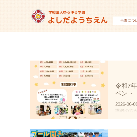
当園につ
令和7
ベント
2026-0
護者の方
るような
の場を利
した。 