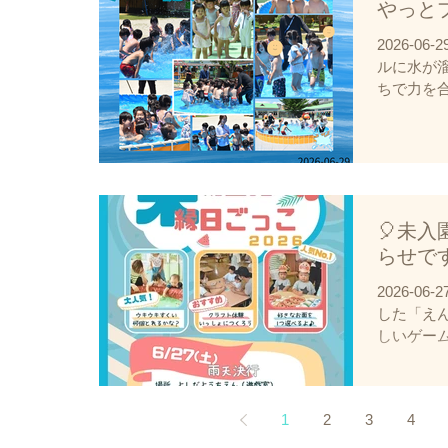
たり、た
やっと
たり、遊
2026-0
じること
ルに水が
稚園見学
ちで力を
お待ちして
に遊べるよ
小倉南区#
たちは、
#育休ので
び！🥰
#幼稚園教
しい時間
先生#実習
全管理と
#知恵袋#
ではの遊
探し#幼稚
🎈未
います！
就活#リク
らせです
区#北九州
できる幼稚
のできる幼
2026-0
園教諭#保
した「え
実習#保育
しいゲー
袋#園見学
なさんを
幼稚園選び
たお友だ
リクルート
す🎁 ま
1
2
3
4
やお友だ
お誘い合わ