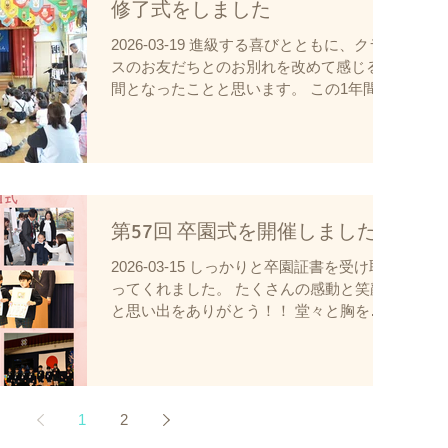
修了式をしました
見学について 園見学は随時受け付けてお
ります。ご希望の方は、お電話にてお問い
2026-03-19 進級する喜びとともに、クラ
合わせください。
スのお友だちとのお別れを改めて感じる時
間となったことと思います。 この1年間で
子どもたちは心も体も大きく成長しまし
た。日々の園生活の中で積み重ねてきた経
験が、一人ひとりの自信につながっている
ことを嬉しく感じております。 保護者の
皆様には、日頃より温かいご理解とご協力
を賜り、心より感謝申し上げます。 来年
第57回 卒園式を開催しました。
度のクラスをおたより帳に付箋で貼ってい
ますのでご確認下さい。 来年度もどうぞ
2026-03-15 しっかりと卒園証書を受け取
よろしくお願いいたします。
ってくれました。 たくさんの感動と笑顔
と思い出をありがとう！！ 堂々と胸を張
って小学校へ巣立っていきました！！
1
2