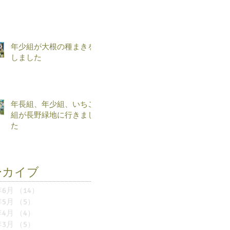
年少組が大根の種まきを
しました
年長組、年少組、いちご
組が長野緑地に行きまし
た
ーカイブ
年6月
（14）
14件の記事
年5月
（5）
5件の記事
年4月
（4）
4件の記事
年3月
（5）
5件の記事