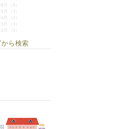
年6月
（9）
9件の記事
年5月
（3）
3件の記事
年4月
（2）
2件の記事
年3月
（3）
3件の記事
年2月
（5）
5件の記事
グから検索
遠足
お店屋さん
お誕生会
い
モノレール
作品展
卒園式
育
夏祭り
幼稚園
新学期
児
環境紙芝居
移動動物園
具
阪九フェリー
雪の幼稚園