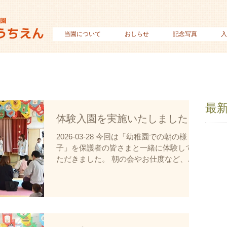
当園について
おしらせ
記念写真
入
最
体験入園を実施いたしました。
2026-03-28 今回は「幼稚園での朝の様
子」を保護者の皆さまと一緒に体験してい
ただきました。 朝の会やお仕度など、園
児たちが普段送っている日常の雰囲気を少
しでもお伝えできていれば幸いです。 親
子で楽しそうに参加されている姿を見るこ
とができ、職員一同大変嬉しく思っており
ます。ご参加いただいた皆さま、誠にあり
がとうございました。 今後のイベント・