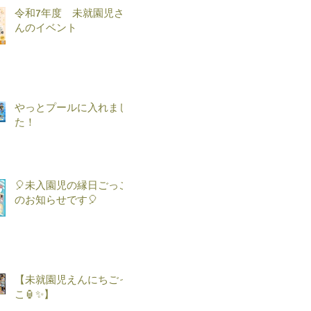
令和7年度 未就園児さ
んのイベント
やっとプールに入れまし
た！
🎈未入園児の縁日ごっこ
のお知らせです🎈
【未就園児えんにちごっ
こ🏮✨】