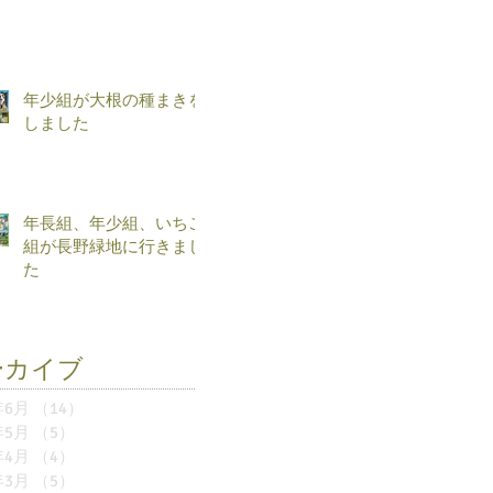
年少組が大根の種まきを
しました
年長組、年少組、いちご
組が長野緑地に行きまし
た
ーカイブ
年6月
（14）
14件の記事
年5月
（5）
5件の記事
年4月
（4）
4件の記事
年3月
（5）
5件の記事