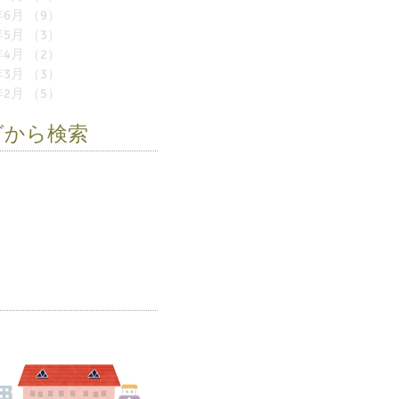
年6月
（9）
9件の記事
年5月
（3）
3件の記事
年4月
（2）
2件の記事
年3月
（3）
3件の記事
年2月
（5）
5件の記事
グから検索
遠足
お店屋さん
お誕生会
い
モノレール
作品展
卒園式
育
夏祭り
幼稚園
新学期
児
環境紙芝居
移動動物園
具
阪九フェリー
雪の幼稚園