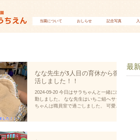
当園について
おしらせ
記念写真
入
最
なな先生が3人目の育休から復
活しました！！
2024-09-20 今日はサラちゃんと一緒に出
勤しました。 なな先生はいちご組へサラ
ちゃんは職員室で過ごしました。 可愛か
った〜！！ #幼稚園 #吉田幼稚園 #小倉南
区 #北九州 #ネコのいる幼稚園 #育休 #育
休のできる幼稚園 #赤ちゃん #保育学生 #
幼稚園教諭...