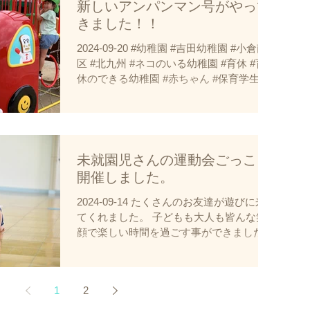
新しいアンパンマン号がやって
きました！！
2024-09-20 #幼稚園 #吉田幼稚園 #小倉南
区 #北九州 #ネコのいる幼稚園 #育休 #育
休のできる幼稚園 #赤ちゃん #保育学生 #
幼稚園教諭 #保育士 #幼児教育 #幼稚園の
先生 #実習 #保育実習 #自主実習 #就活 #就
職活動 #リクルート #園見学...
未就園児さんの運動会ごっこを
開催しました。
2024-09-14 たくさんのお友達が遊びに来
てくれました。 子どもも大人も皆んな笑
顔で楽しい時間を過ごす事ができました。
次回からは園庭開放に遊びに来てください
ね。 #幼稚園 #吉田幼稚園 #小倉南区 #北
九州 #ネコのいる幼稚園 #育休 #育休ので
1
2
きる幼稚園...