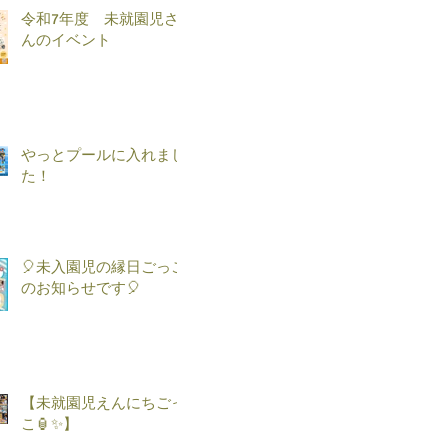
令和7年度 未就園児さ
んのイベント
やっとプールに入れまし
た！
🎈未入園児の縁日ごっこ
のお知らせです🎈
【未就園児えんにちごっ
こ🏮✨】