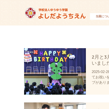
当園につ
2月と
いまし
2025-0
てお祝いを
ブがあり
ください