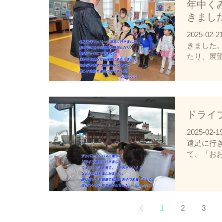
年中く
きまし
2025-0
きました
たり、展
ながら海
やつをみ
なりまし
ドライ
2025-0
遠足に行
て、「お
みました
食とおや
た雰囲気
た。
1
2
3