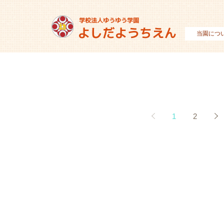
当園につ
1
2