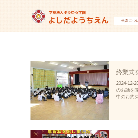
当園につ
終業式
2024-1
のお話を
中のお約束
巻き込ま
繋ぎましょ
けしない
い冬休みを