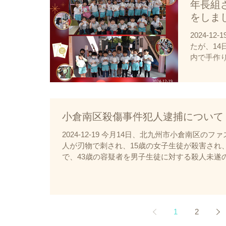
年長組
をしま
2024-1
たが、1
内で手作
稚園のど
スト探し
することが
小倉南区殺傷事件犯人逮捕について
2024-12-19 今月14日、北九州市小倉南区の
人が刃物で刺され、15歳の女子生徒が殺害され
で、43歳の容疑者を男子生徒に対する殺人未遂
知らせいたします。
1
2