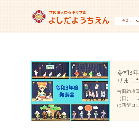
当園につ
令和3
りまし
吉田幼稚園
（日）、1
は新型コ
客でYou
年は感染
て実施い
の成長を