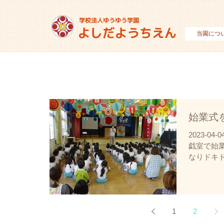
当園につ
始業式
2023-0
戯室で始
なりドキ
生が温か
した。 
添付してお
1
2