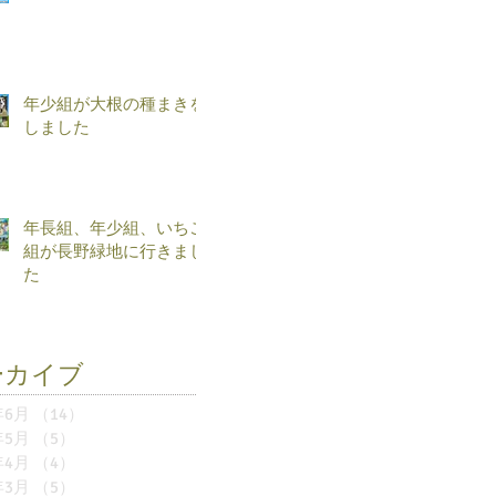
年少組が大根の種まきを
しました
年長組、年少組、いちご
組が長野緑地に行きまし
た
ーカイブ
年6月
（14）
14件の記事
年5月
（5）
5件の記事
年4月
（4）
4件の記事
年3月
（5）
5件の記事