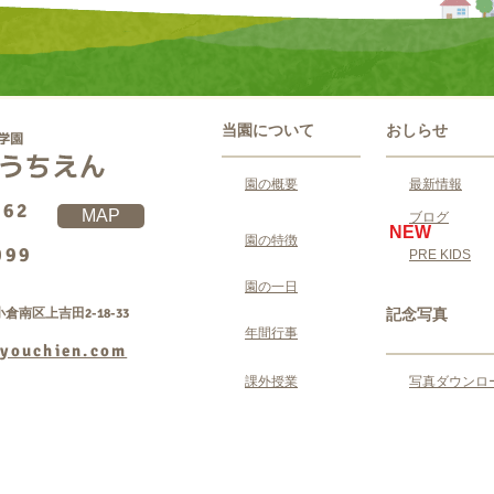
当園について
おしらせ
園の概要
最新情報
062
MAP
ブログ
NEW
園の特徴
099
PRE KIDS
園の一日
倉南区上吉田2-18-33
記念写真
年間行事
youchien.com
課外授業
写真ダウンロ