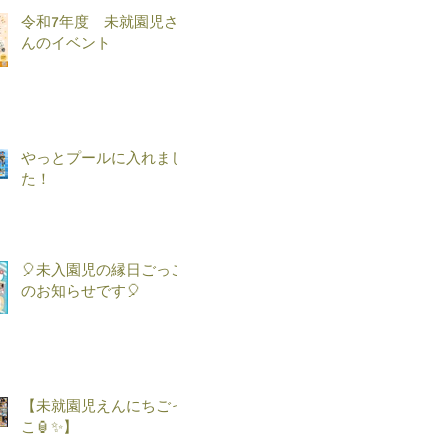
令和7年度 未就園児さ
んのイベント
やっとプールに入れまし
た！
🎈未入園児の縁日ごっこ
のお知らせです🎈
【未就園児えんにちごっ
こ🏮✨】