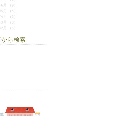
年6月
（9）
9件の記事
年5月
（3）
3件の記事
年4月
（2）
2件の記事
年3月
（3）
3件の記事
年2月
（5）
5件の記事
グから検索
遠足
お店屋さん
お誕生会
い
モノレール
作品展
卒園式
育
夏祭り
幼稚園
新学期
児
環境紙芝居
移動動物園
具
阪九フェリー
雪の幼稚園