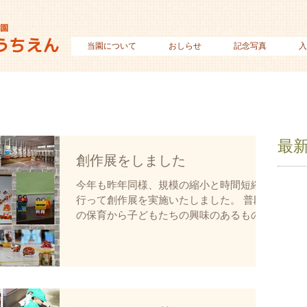
当園について
おしらせ
記念写真
入
最
創作展をしました
今年も昨年同様、規模の縮小と時間短縮を
行って創作展を実施いたしました。 普段
の保育から子どもたちの興味のあるものに
着目し、子どもたちの個性豊かで 楽しい
作品づくりが出来ました。 同じ学年でも
クラスによってテーマや技法が異なり、ど
のクラスも素敵な作品ばかりです。...