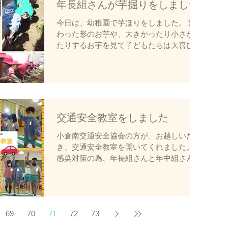
年長組さんが芋掘りをしました
今日は、幼稚園で芋ほりをしました。 変
わった形のお芋や、大きかったり小さかっ
たりするお芋を見て子どもたちは大喜び！
収穫した達成感をお友達や先生とともに味
わいました。
交通安全教室をしました
小倉南交通安全協会の方が、お越しいただ
き、交通安全教室を開いてくれました。
感染対策の為、年長組さんと年中組さんは
２部制で遊戯室で年少組さんと2歳児さん
はお部屋でモニターを見て参加しました。
保護者の方には限定youtubeライブ配信を
いたしました。...
69
70
71
72
73