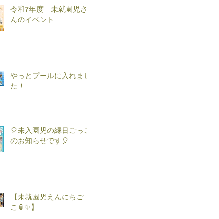
令和7年度 未就園児さ
んのイベント
やっとプールに入れまし
た！
🎈未入園児の縁日ごっこ
のお知らせです🎈
【未就園児えんにちごっ
こ🏮✨】