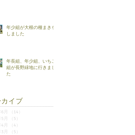
年少組が大根の種まきを
しました
年長組、年少組、いちご
組が長野緑地に行きまし
た
ーカイブ
年6月
（14）
14件の記事
年5月
（5）
5件の記事
年4月
（4）
4件の記事
年3月
（5）
5件の記事