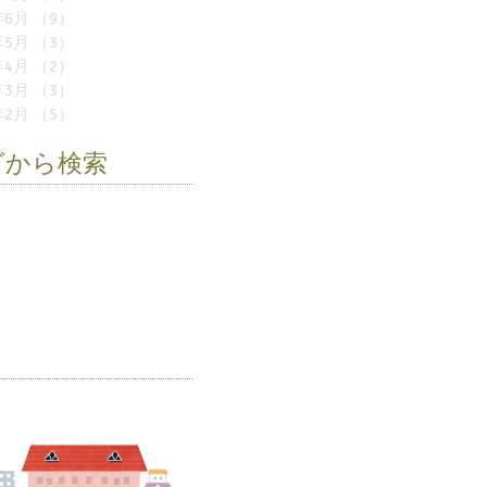
年6月
（9）
9件の記事
年5月
（3）
3件の記事
年4月
（2）
2件の記事
年3月
（3）
3件の記事
年2月
（5）
5件の記事
グから検索
遠足
お店屋さん
お誕生会
い
モノレール
作品展
卒園式
育
夏祭り
幼稚園
新学期
児
環境紙芝居
移動動物園
具
阪九フェリー
雪の幼稚園