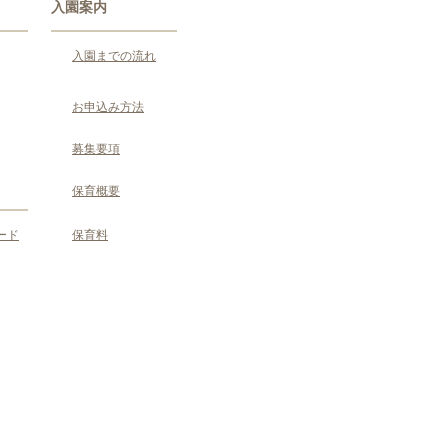
入園案内
入園までの流れ
お申込み方法
募集要項
保育概要
ード
保育料