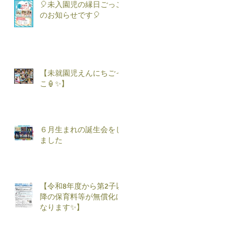
🎈未入園児の縁日ごっこ
のお知らせです🎈
【未就園児えんにちごっ
こ🏮✨】
６月生まれの誕生会をし
ました
【令和8年度から第2子以
降の保育料等が無償化に
なります✨】